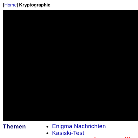
[
Home
]
Kryptographie
Enigma Nachrichten
Themen
Kasiski-Test